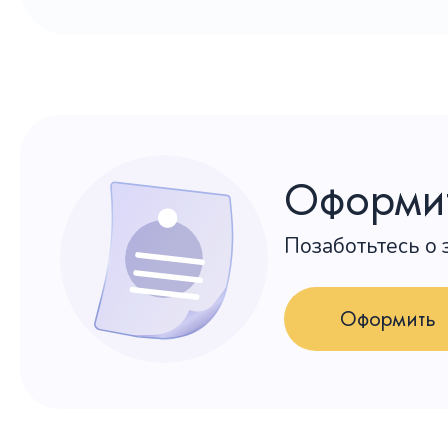
Оформит
Позаботьтесь о
Оформить