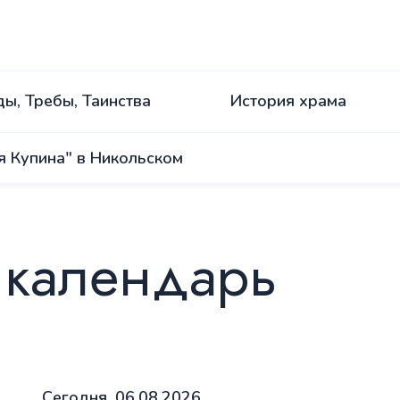
ы, Требы, Таинства
История храма
я Купина" в Никольском
 календарь
Сегодня
,
06.08.2026