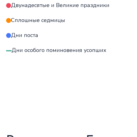
Двунадесятые и Великие праздники
Сплошные седмицы
Дни поста
Дни особого поминовения усопших