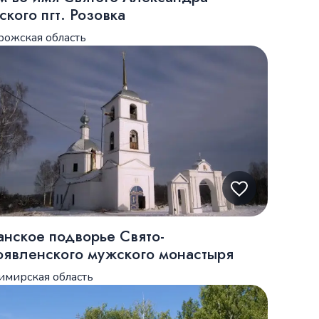
ского пгт. Розовка
рожская область
анское подворье Свято-
оявленского мужского монастыря
имирская область