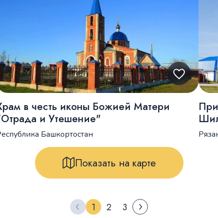
Храм в честь иконы Божией Матери
При
"Отрада и Утешение"
Ши
Республика Башкортостан
Ряза
Показать на карте
1
2
3