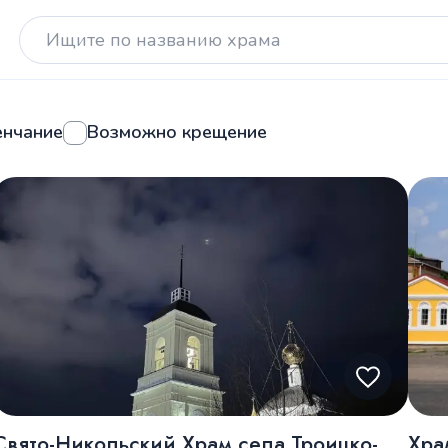
енчание
Возможно крещение
Свято-Никольский Храм села Троицко-
Хра