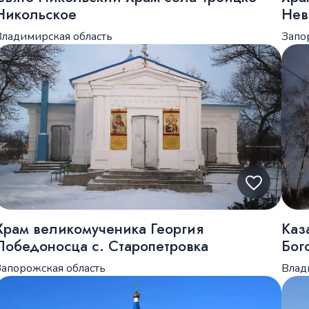
Никольское
Нев
Владимирская область
Запо
Храм великомученика Георгия
Каз
Победоносца с. Старопетровка
Бог
Запорожская область
Влад