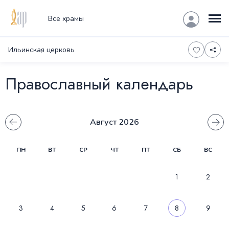
Все храмы
Ильинская церковь
Православный календарь
Август 2026
‹
›
ПН
ВТ
СР
ЧТ
ПТ
СБ
ВС
1
2
3
4
5
6
7
8
9