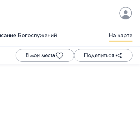
исание Богослужений
На карте
В мои места
Поделиться